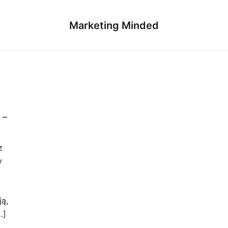
Marketing Minded
 –
z
y
ją,
…]