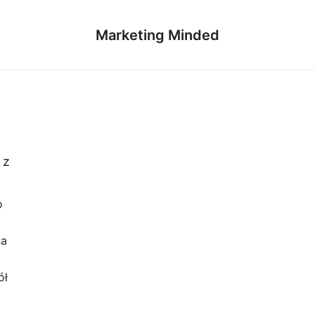
Marketing Minded
 z
o
na
ół