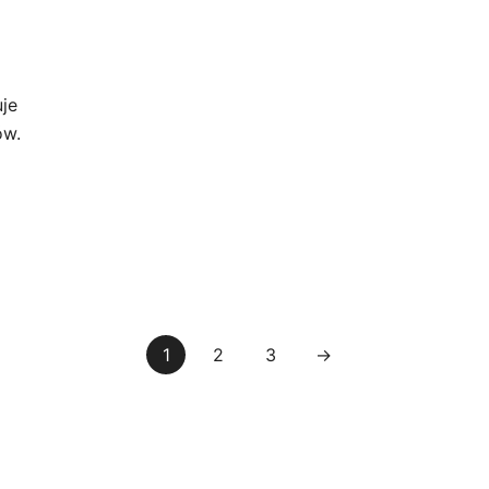
je
ów.
1
2
3
→