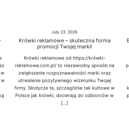
July 23, 2026
–
Krówki reklamowe – skuteczna forma
promocji Twojej marki!
e
Krówki reklamowe od https://krówki-
az
reklamowe.com.pl/ to niezawodny sposób na
p
 w
zwiększenie rozpoznawalności marki oraz
 w
utrwalenie pozytywnego wizerunku Twojej
firmy. Słodycze te, szczególnie tak kultowe w
k
ką
Polsce jak krówki, docierają do odbiorców w
p
[…]