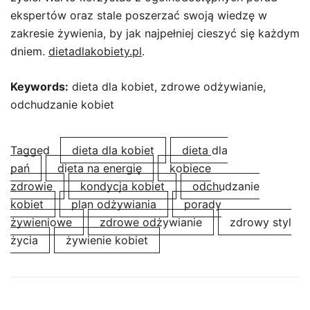
ekspertów oraz stale poszerzać swoją wiedzę w
zakresie żywienia, by jak najpełniej cieszyć się każdym
dniem.
dietadlakobiety.pl
.
Keywords:
dieta dla kobiet, zdrowe odżywianie,
odchudzanie kobiet
Tagged
dieta dla kobiet
dieta dla
pań
dieta na energię
kobiece
zdrowie
kondycja kobiet
odchudzanie
kobiet
plan odżywiania
porady
żywieniowe
zdrowe odżywianie
zdrowy styl
życia
żywienie kobiet