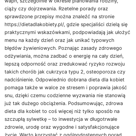
wapń, szczególnie w okresie planowania rodziny,
ciąży czy dojrzewania. Rzetelne porady oraz
sprawdzone przepisy można znaleźć na stronie
https://dietadlakobiety.pl/, gdzie specjaliści dzielą się
praktycznymi wskazówkami, podpowiadają jak ułożyć
menu na każdy dzień oraz jak unikać typowych
błędów żywieniowych. Poznając zasady zdrowego
odżywiania, można zadbać o energię na cały dzień,
lepszą odporność oraz zredukować ryzyko rozwoju
takich chorób jak cukrzyca typu 2, osteoporoza czy
nadciśnienie. Odpowiednio dobrana dieta dla kobiet
pomaga także w walce ze stresem i poprawia jakość
snu, dzięki czemu codzienne wyzwania nie stanowią
już tak dużego obciążenia. Podsumowując, zdrowa
dieta dla kobiet to coś więcej niż tylko sposób na
szczupłą sylwetkę – to inwestycja w długotrwałe
zdrowie, urodę oraz wygodne i satysfakcjonujące
życie. Warto korzystać z ogólnodostępnych porad