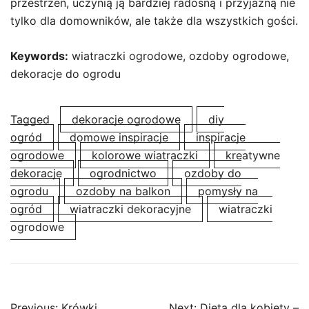
przestrzeń, uczynią ją bardziej radosną i przyjazną nie
tylko dla domowników, ale także dla wszystkich gości.
Keywords:
wiatraczki ogrodowe, ozdoby ogrodowe,
dekoracje do ogrodu
Tagged
dekoracje ogrodowe
diy
ogród
domowe inspiracje
inspiracje
ogrodowe
kolorowe wiatraczki
kreatywne
dekoracje
ogrodnictwo
ozdoby do
ogrodu
ozdoby na balkon
pomysły na
ogród
wiatraczki dekoracyjne
wiatraczki
ogrodowe
Post
Previous:
Krówki
Next:
Dieta dla kobiety –