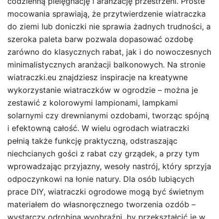
codzienną pielęgnację i aranżację przestrzeni. Proste
mocowania sprawiają, że przytwierdzenie wiatraczka
do ziemi lub doniczki nie sprawia żadnych trudności, a
szeroka paleta barw pozwala dopasować ozdobę
zarówno do klasycznych rabat, jak i do nowoczesnych
minimalistycznych aranżacji balkonowych. Na stronie
wiatraczki.eu znajdziesz inspiracje na kreatywne
wykorzystanie wiatraczków w ogrodzie – można je
zestawić z kolorowymi lampionami, lampkami
solarnymi czy drewnianymi ozdobami, tworząc spójną
i efektowną całość. W wielu ogrodach wiatraczki
pełnią także funkcję praktyczną, odstraszając
niechcianych gości z rabat czy grządek, a przy tym
wprowadzając przyjazny, wesoły nastrój, który sprzyja
odpoczynkowi na łonie natury. Dla osób lubiących
prace DIY, wiatraczki ogrodowe mogą być świetnym
materiałem do własnoręcznego tworzenia ozdób –
wystarczy odrobina wyobraźni, by przekształcić je w