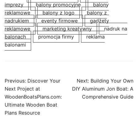
imprezy
balony promocyjne
balony
reklamowe
balony z logo
balony z
nadrukiem
eventy firmowe
gadżety
reklamowe
marketing kreatywny
nadruk na
balonach
promocja firmy
reklama
balonami
Post
Previous:
Discover Your
Next:
Building Your Own
navigation
Next Project at
DIY Aluminum Jon Boat: A
WoodenBoatsPlans.com:
Comprehensive Guide
Ultimate Wooden Boat
Plans Resource